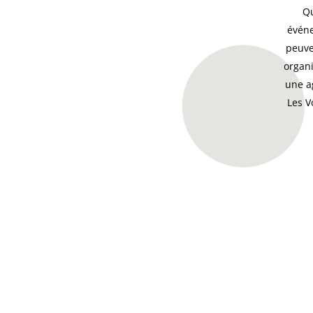
Q
évén
peuve
organ
une a
Les V