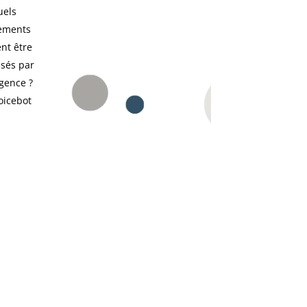
uels
ements
nt être
isés par
gence ?
oicebot