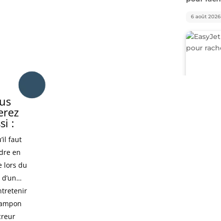
Amazon f
centrale 
us
erez
8 août 2026
si :
’il faut
dre en
 lors du
x d’un…
ntretenir
tampon
creur