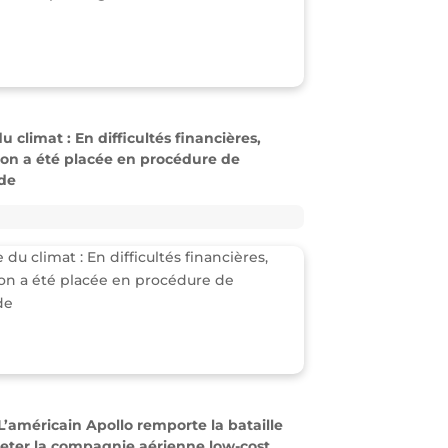
 climat : En difficultés financières,
tion a été placée en procédure de
de
 L’américain Apollo remporte la bataille
eter la compagnie aérienne low-cost