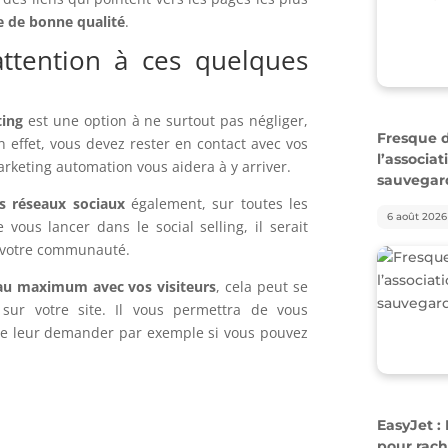
e de bonne qualité
.
attention à ces quelques
Fresque du
l’associa
sauvegar
ting
est une option à ne surtout pas négliger,
n effet, vous devez rester en contact avec vos
6 août 2026
arketing automation vous aidera à y arriver.
es réseaux sociaux
également, sur toutes les
vous lancer dans le social selling, il serait
 votre communauté.
 au maximum avec vos visiteurs
, cela peut se
if sur votre site. Il vous permettra de vous
 de leur demander par exemple si vous pouvez
EasyJet :
pour rach
6 août 2026