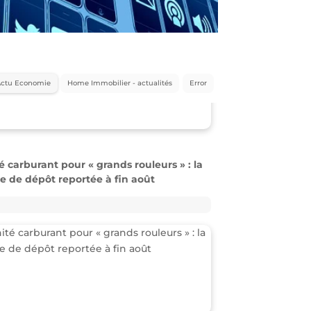
Actu Economie
Home Immobilier - actualités
Error
 carburant pour « grands rouleurs » : la
te de dépôt reportée à fin août
s : Le SP95-E10 repasse sous la barre