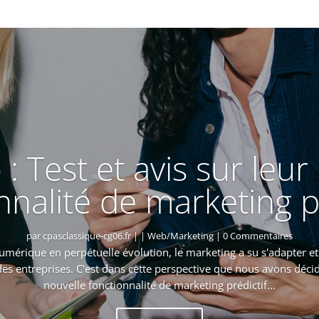
: Test et avis sur leur
nnalité de marketing pr
par
cpasclassique-cg06.fr
|
|
Web/Marketing
| 0 Commentaires
érique en perpétuelle évolution, le marketing a su s'adapter e
s entreprises. C'est dans cette perspective que nous avons décid
nouvelle fonctionnalité de marketing prédictif...