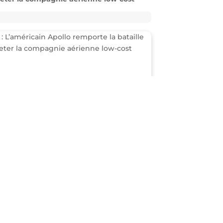
ait construire au Texas une immense
à gaz pour ses centres de données