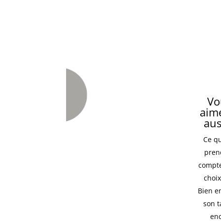
Vo
aim
aus
Ce qu
pren
compte
choi
Bien e
son 
en