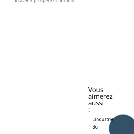
un avenir prospère et durable.
Vous
aimerez
aussi
:
L’industrie
du