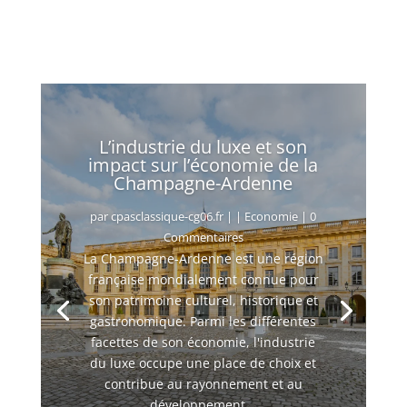
Indemnité carburant pour « grands
rouleurs » : la date limite de dépôt reportée à
fin août
8 août 2026
L’industrie du luxe et son
impact sur l’économie de la
Champagne-Ardenne
par
cpasclassique-cg06.fr
|
|
Economie
| 0
Commentaires
La Champagne-Ardenne est une région
française mondialement connue pour
son patrimoine culturel, historique et
gastronomique. Parmi les différentes
facettes de son économie, l'industrie
du luxe occupe une place de choix et
contribue au rayonnement et au
développement...