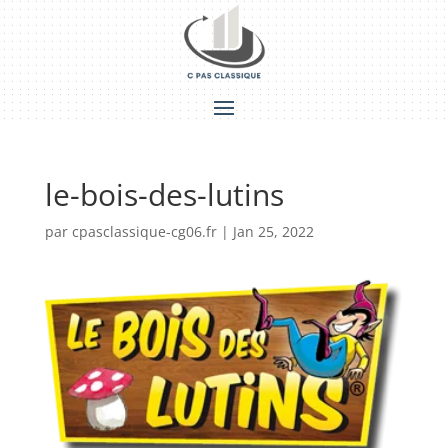
le-bois-des-lutins
par
cpasclassique-cg06.fr
|
Jan 25, 2022